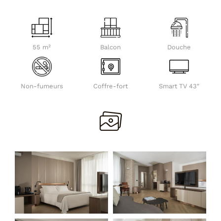
55 m²
Balcon
Douche
Non-fumeurs
Coffre-fort
Smart TV 43"