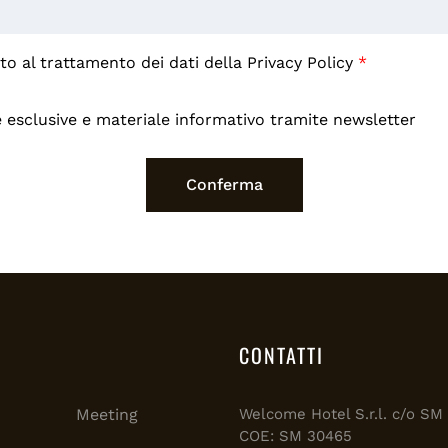
o al trattamento dei dati della
Privacy Policy
*
 esclusive e materiale informativo tramite newsletter
CONTATTI
Meeting
Welcome Hotel S.r.l. c/o S
COE: SM 30465