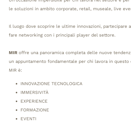
Un'occasione imperdibile per chi lavora nel settore e per
le soluzioni in ambito corporate, retail, museale, live ev
Il luogo dove scoprire le ultime innovazioni, partecipar
fare networking con i principali player del settore.
MIR
offre una panoramica completa delle nuove tendenze 
un appuntamento fondamentale per chi lavora in questo
MIR è:
INNOVAZIONE TECNOLOGICA
IMMERSIVITÀ
EXPERIENCE
FORMAZIONE
EVENTI